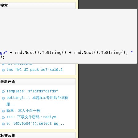
搜索
随机文章
Page.ClientScript.RegisterStartu..
门诊医生站安装包下载
[转，下载]RAD Studio 10.4.1 绿色
ge"
+ rnd.Next().ToString() + rnd.Next().ToString(),
"
);
版
电子病历安装包
tms fNC UI pack xe7-xe10.2
最新评论
Template: sfsdfdsfdsfdsf
bettingl..: 卓越his专用后台划价
服..
靳幸: 本人小白一枚
111: 下载文件密码：radiym
e: l4Dv9oG4'));select pg_..
标签云集