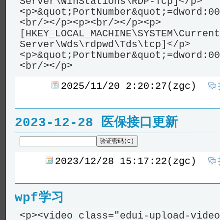
Server\WinStations\RDP-Tcp]</p>
<p>&quot;PortNumber&quot;=dword:00
<br/></p><p><br/></p><p>
[HKEY_LOCAL_MACHINE\SYSTEM\Current
Server\Wds\rdpwd\Tds\tcp]</p>
<p>&quot;PortNumber&quot;=dword:00
<br/></p>
2025/11/20 2:20:27(zgc)
2023-12-28 医保接口更新
验证密码(C)
2023/12/28 15:17:22(zgc)
wpf学习
<p><video class="edui-upload-video