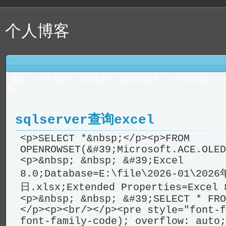
个人博客
主页
个人作品
Net技术
Delphi技术
innoSetup
理
sqlserver查询excel
<p>SELECT *&nbsp;</p><p>FROM
OPENROWSET(&#39;Microsoft.ACE.OLED
<p>&nbsp; &nbsp; &#39;Excel
8.0;Database=E:\file\2026-01\202
日.xlsx;Extended Properties=Excel 
<p>&nbsp; &nbsp; &#39;SELECT * FRO
</p><p><br/></p><pre style="font-f
font-family-code); overflow: auto;