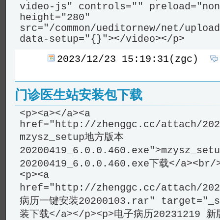
video-js" controls="" preload="non
height="280"
src="/common/ueditornew/net/upload
data-setup="{}"></video></p>
2023/12/23 15:19:31(zgc)
门诊医生站安装包下载
<p><a></a><a
href="http://zhenggc.cc/attach/202
mzysz_setup地方版本
20200419_6.0.0.460.exe">mzysz_s
20200419_6.0.0.460.exe下载</a><br/>
<p><a
href="http://zhenggc.cc/attach/20
病历一键安装20200103.rar" target="
装下载</a></p><p>电子病历20231219 新版