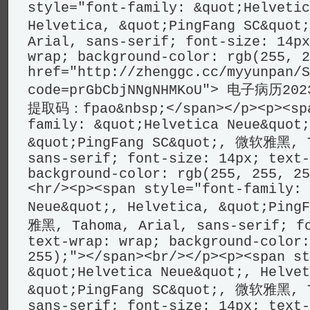
style="font-family: &quot;Helvetic
Helvetica, &quot;PingFang SC&quo
Arial, sans-serif; font-size: 14px
wrap; background-color: rgb(255, 2
href="http://zhenggc.cc/myyunpan/S
code=prGbCbjNNgNHMKoU"> 电子病历20
提取码：fpao&nbsp;</span></p><p><spa
family: &quot;Helvetica Neue&quot;
&quot;PingFang SC&quot;, 微软雅黑, T
sans-serif; font-size: 14px; text-
background-color: rgb(255, 255, 25
<hr/><p><span style="font-family: 
Neue&quot;, Helvetica, &quot;Ping
雅黑, Tahoma, Arial, sans-serif; fo
text-wrap: wrap; background-color:
255);"></span><br/></p><p><span st
&quot;Helvetica Neue&quot;, Helvet
&quot;PingFang SC&quot;, 微软雅黑, T
sans-serif; font-size: 14px; text-