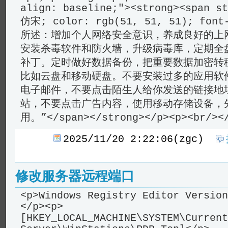
2025/11/20 2:22:06(zgc)
修改服务器远程端口
<p>Windows Registry Editor Version
</p><p>
[HKEY_LOCAL_MACHINE\SYSTEM\Current